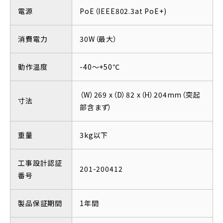
電源
PoE（IEEE802.3at PoE+)
消費電力
30W（最大）
動作温度
-40～+50℃
（W）269 x（D）82 x（H）204mm（突起
寸法
部含まず）
重量
3kg以下
工事設計認証
201-200412
番号
製品保証期間
1年間