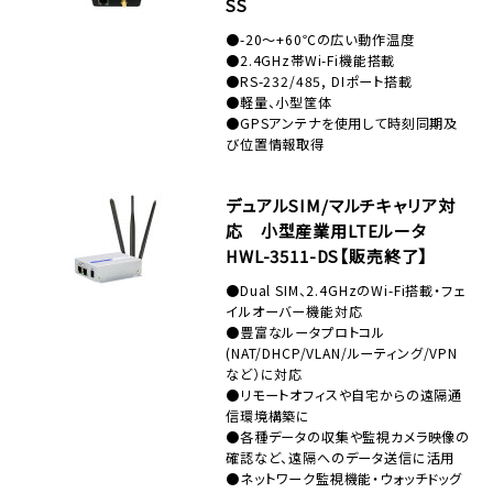
SS
●-20～+60℃の広い動作温度
●2.4GHz帯Wi-Fi機能搭載
●RS-232/485, DIポート搭載
●軽量、小型筐体
●GPSアンテナを使用して時刻同期及
び位置情報取得
デュアルSIM/マルチキャリア対
応 小型産業用LTEルータ
HWL-3511-DS【販売終了】
●Dual SIM、2.4GHzのWi-Fi搭載・フェ
イルオーバー機能対応
●豊富なルータプロトコル
(NAT/DHCP/VLAN/ルーティング/VPN
など）に対応
●リモートオフィスや自宅からの遠隔通
信環境構築に
●各種データの収集や監視カメラ映像の
確認など、遠隔へのデータ送信に活用
●ネットワーク監視機能・ウォッチドッグ