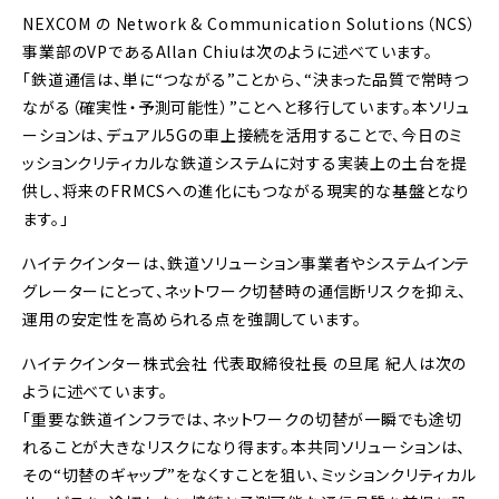
NEXCOM の Network & Communication Solutions（NCS）
事業部のVPであるAllan Chiuは次のように述べています。
「鉄道通信は、単に“つながる”ことから、“決まった品質で常時つ
ながる（確実性・予測可能性）”ことへと移行しています。本ソリュ
ーションは、デュアル5Gの車上接続を活用することで、今日のミ
ッションクリティカルな鉄道システムに対する実装上の土台を提
供し、将来のFRMCSへの進化にもつながる現実的な基盤となり
ます。」
ハイテクインターは、鉄道ソリューション事業者やシステムインテ
グレーターにとって、ネットワーク切替時の通信断リスクを抑え、
運用の安定性を高められる点を強調しています。
ハイテクインター株式会社 代表取締役社長 の旦尾 紀人は次の
ように述べています。
「重要な鉄道インフラでは、ネットワークの切替が一瞬でも途切
れることが大きなリスクになり得ます。本共同ソリューションは、
その“切替のギャップ”をなくすことを狙い、ミッションクリティカル