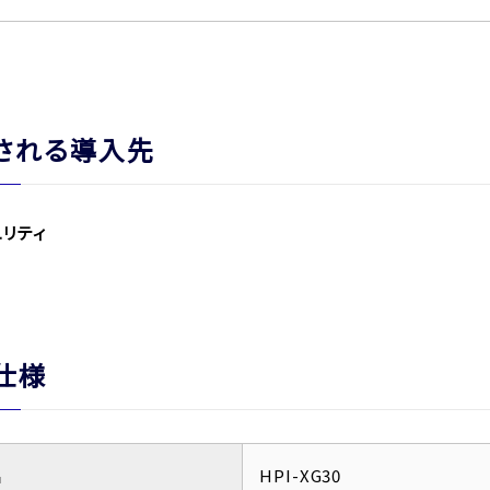
される導入先
ュリティ
仕様
名
HPI-XG30