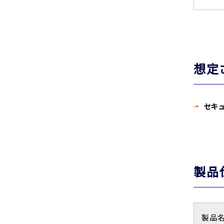
想定
セキ
製品
製品