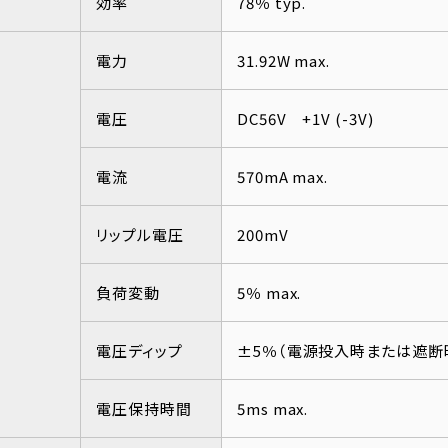
効率
78％ typ.
電力
31.92W max.
電圧
DC56V +1V (-3V)
電流
570mA max.
リップル電圧
200mV
負荷変動
5％ max.
電圧ディップ
±5％（電源投入時または遮断
電圧保持時間
5ms max.