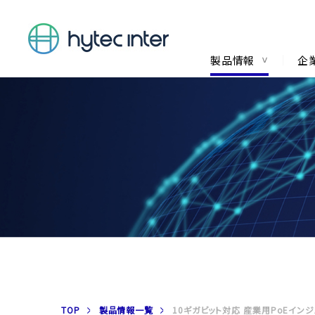
製品情報
企
TOP
製品情報一覧
10ギガビット対応 産業用PoEインジェ