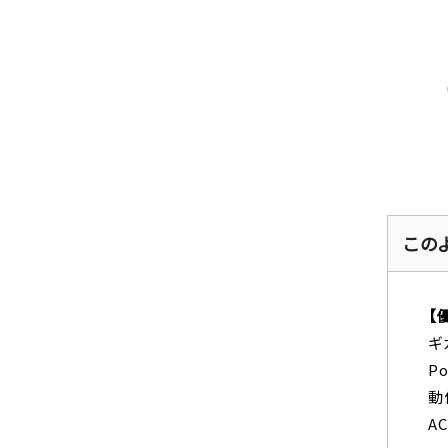
この
【
ギ
P
動
A