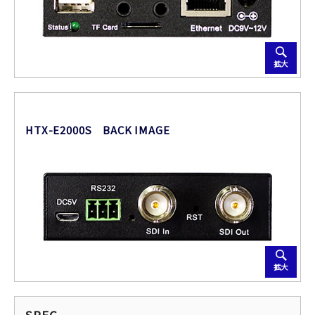
拡大
HTX-E2000S BACK IMAGE
拡大
SPEC