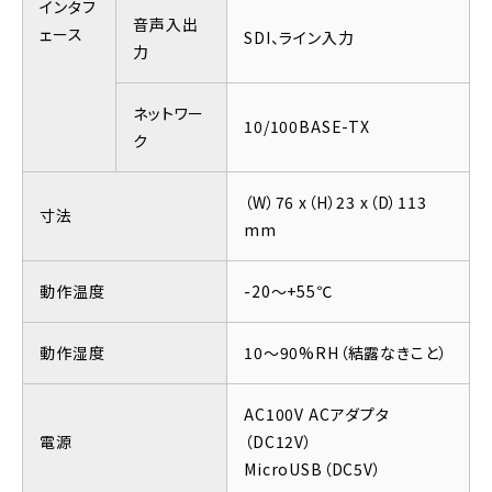
インタフ
音声入出
ェース
SDI、ライン入力
力
ネットワー
10/100BASE-TX
ク
（W）76 x（H）23 x（D）113
寸法
mm
動作温度
-20～+55℃
動作湿度
10～90%RH（結露なきこと）
AC100V ACアダプタ
電源
（DC12V）
MicroUSB（DC5V）