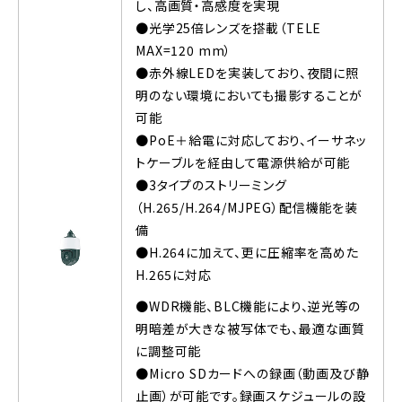
し、高画質・高感度を実現
●光学25倍レンズを搭載（TELE
MAX=120 mm）
●赤外線LEDを実装しており、夜間に照
明のない環境においても撮影することが
可能
●PoE＋給電に対応しており、イーサネッ
トケーブルを経由して電源供給が可能
●3タイプのストリーミング
（H.265/H.264/MJPEG）配信機能を装
備
●H.264に加えて、更に圧縮率を高めた
H.265に対応
●WDR機能、BLC機能により、逆光等の
明暗差が大きな被写体でも、最適な画質
に調整可能
●Micro SDカードへの録画（動画及び静
止画）が可能です。録画スケジュールの設