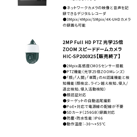
●ネットワークカメラの映像と音声を記
録できるデジタルレコーダ
●3Mpix/4Mpix/5Mpix/4K-UHDカメラ
の録画も可能
2MP Full HD PTZ 光学25倍
ZOOM スピードドームカメラ
HIC-SP200X25【販売終了】
●2Mpix高感度CMOSセンサー搭載
●PTZ機能（光学25倍ZOOMレンズ）
●「顔」「人間」「車両」のAI認識機能と検
知機能（顔検出、ライン越え検知、侵入/
退出検知、侵入活動検知）
●顔認証対応
●ターゲットの自動追尾撮影
●PoE+対応で電源線の配線が不要
●SDカード（256GB）録画対応
●防塵・防水性能：IP66
●動作温度：-30～+55℃