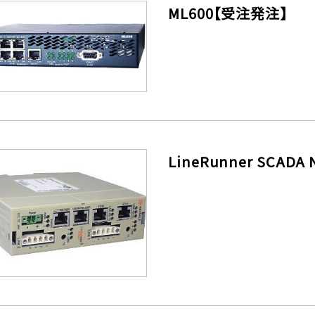
ML600【受注発注】
LineRunner SCADA