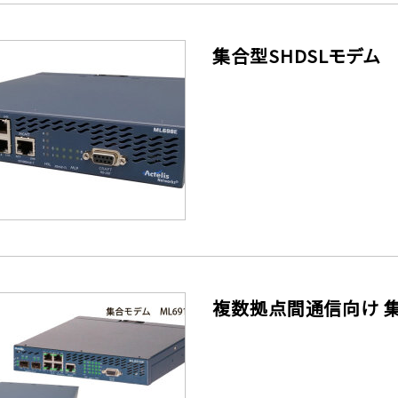
集合型SHDSLモデム M
複数拠点間通信向け 集合