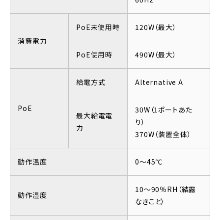
PoE未使用時
120W（最大）
消費電力
PoE使用時
490W（最大）
給電方式
Alternative A
PoE
30W（1ポートあた
最大給電電
り）
力
370W（装置全体）
動作温度
0～45℃
10～90％RH（結露
動作湿度
なきこと）