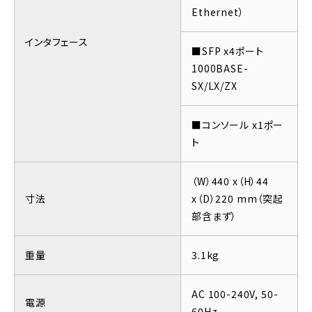
Ethernet）
インタフェース
■SFP x4ポート
1000BASE-
SX/LX/ZX
■コンソール x1ポー
ト
（W）440 x（H）44
寸法
x（D）220 mm（突起
部含まず）
重量
3.1kg
AC 100-240V, 50-
電源
60Hz