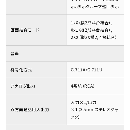
示、表示グループ巡回表示
1xX（横2/3/4台結合）,
画面結合モード
Xx1（縦2/3/4台結合）,
2X2（縦2X横2, 4台結合）
音声
符号化方式
G.711A/G.711U
アナログ出力
4系統（RCA）
入力×1/出力
双方向通話用入出力
×1（3.5mmステレオジャ
ック）