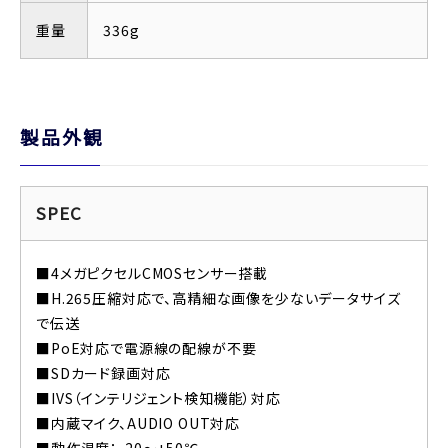
重量
336g
製品外観
SPEC
■4メガピクセルCMOSセンサー搭載
■H.265圧縮対応で、高精細な画像を少ないデータサイズ
で伝送
■PoE対応で電源線の配線が不要
■SDカード録画対応
■IVS（インテリジェント検知機能）対応
■内蔵マイク、AUDIO OUT対応