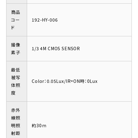
商品
コー
192-HY-006
ド
撮像
1/3 4M CMOS SENSOR
素子
最低
被写
Color：0.05Lux/IR=ON時：0Lux
体照
度
赤外
線照
明照
約30ｍ
射距