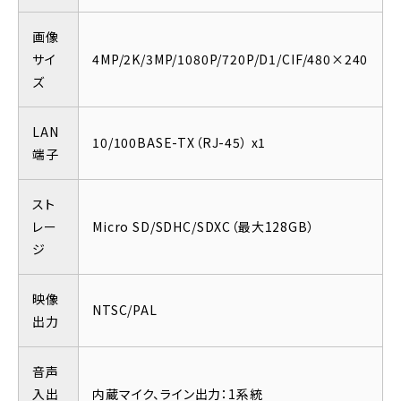
画像
サイ
4MP/2K/3MP/1080P/720P/D1/CIF/480×240
ズ
LAN
10/100BASE-TX（RJ-45） x1
端子
スト
レー
Micro SD/SDHC/SDXC（最大128GB）
ジ
映像
NTSC/PAL
出力
音声
入出
内蔵マイク、ライン出力：1系統