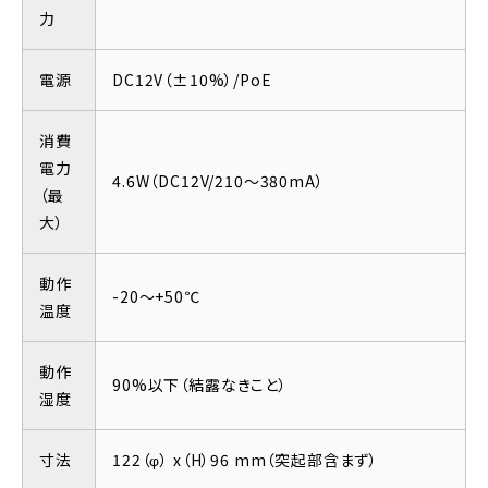
力
電源
DC12V（±10%）/PoE
消費
電力
4.6W（DC12V/210～380mA）
（最
大）
動作
-20～+50℃
温度
動作
90%以下（結露なきこと）
湿度
寸法
122（φ） x（H）96 mm（突起部含まず）