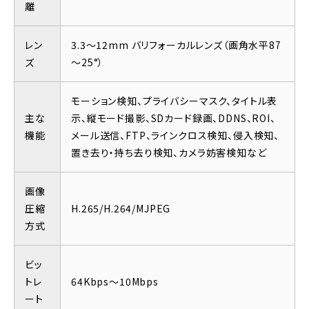
離
レン
3.3～12mm バリフォーカルレンズ（画角水平87
ズ
～25°）
モーション検知、プライバシーマスク、タイトル表
主な
示、縦モード撮影、SDカード録画、DDNS、ROI、
機能
メール送信、FTP、ラインクロス検知、侵入検知、
置き去り・持ち去り検知、カメラ妨害検知など
画像
圧縮
H.265/H.264/MJPEG
方式
ビッ
トレ
64Kbps～10Mbps
ート