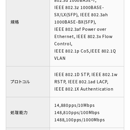
802.3u 1000BASE-T,
IEEE 802.3z 1000BASE-
SX/LX(SFP), IEEE 802.3ah
規格
1000BASE-BX(SFP),
IEEE 802.3af Power over
Ethernet, IEEE 802.3x Flow
Control,
IEEE 802.1p CoS,IEEE 802.1Q
VLAN
IEEE 802.1D STP, IEEE 802.1w
プロトコル
RSTP, IEEE 802.1ad LACP,
IEEE 802.1X Authentication
14,880pps/10Mbps
処理能力
148,810pps/100Mbps
1488,100pps/1000Mbps