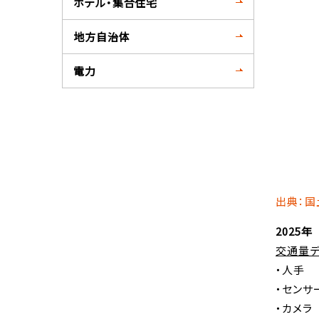
ホテル・集合住宅
地方自治体
電力
出典：国
2025
交通量
・人手
・センサ
・カメラ