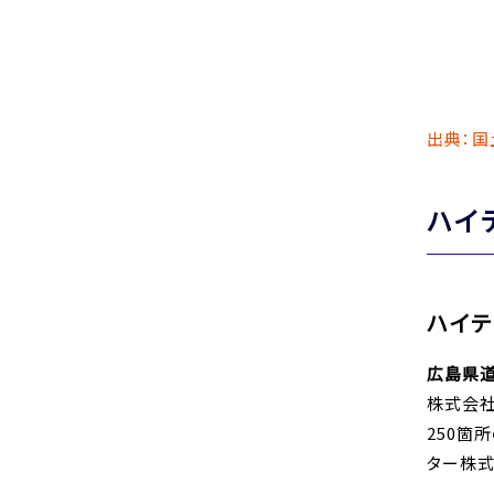
出典：国
ハイ
ハイ
広島県
株式会社
250箇
ター株式