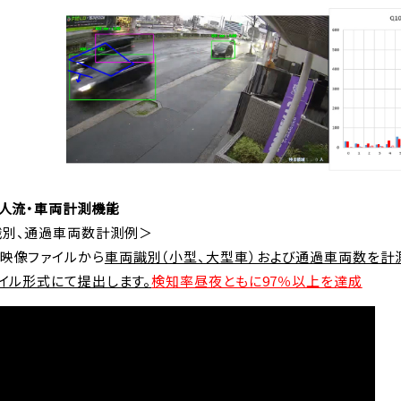
る人流・車両計測機能
識別、通過車両数計測例＞
映像ファイルから
車両識別（小型、大型車）および通過車両数を計
ァイル形式にて提出します。
検知率昼夜ともに97％以上を達成