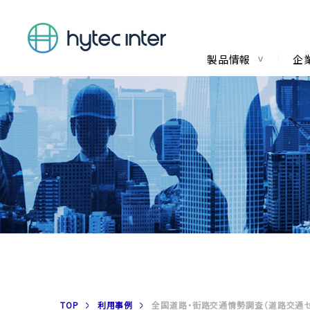
製品情報
企
TOP
利用事例
全国道路・街路交通情勢調査（道路交通セ