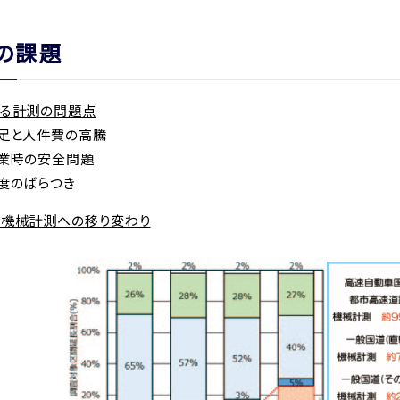
の課題
よる計測の問題点
足と人件費の高騰
業時の安全問題
度のばらつき
ら機械計測への移り変わり