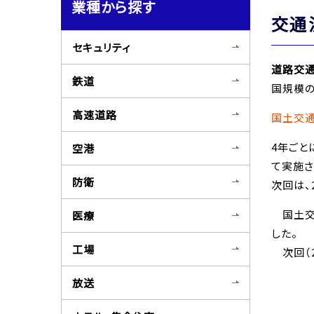
業種から探す
交通
セキュリティ
道路交通
鉄道
国規模
高速道路
国土交通省H
4年ごと
空港
て実施さ
防衛
次回は、2
国土交通
医療
した。
工場
次回（2
放送