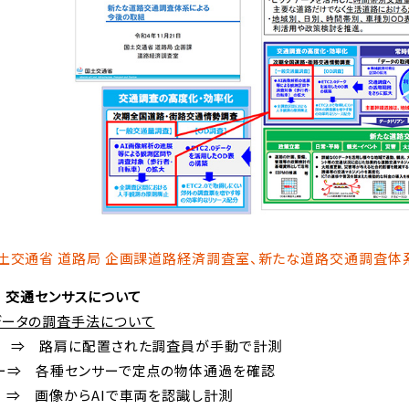
土交通省 道路局 企画課道路経済調査室、新たな道路交通調査体
年 交通センサスについて
データの調査手法について
 ⇒ 路肩に配置された調査員が手動で計測
ー⇒ 各種センサーで定点の物体通過を確認
 ⇒ 画像からAIで車両を認識し計測