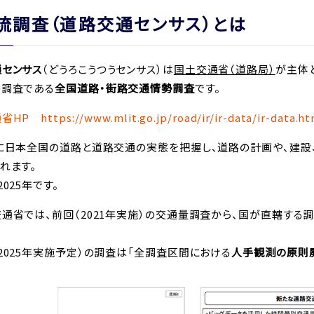
流調査（道路交通センサス）とは
センサス
（どうろこうつうセンサス）は
国土交通省（道路局）
が主体
の調査である
全国道路・街路交通情勢調査
です。
P https://www.mlit.go.jp/road/ir/ir-data/ir-data.ht
に日本全国の道路と道路交通の実態を把握し、道路の計画や、建設
れます。
025年です。
省では、前回（2021年実施）の交通量調査から、国が直轄する調査
025年実施予定）の調査は「全調査区間における
人手観測の原則