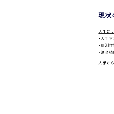
現状
人手に
・人手不
・計測作
・調査精
人手か