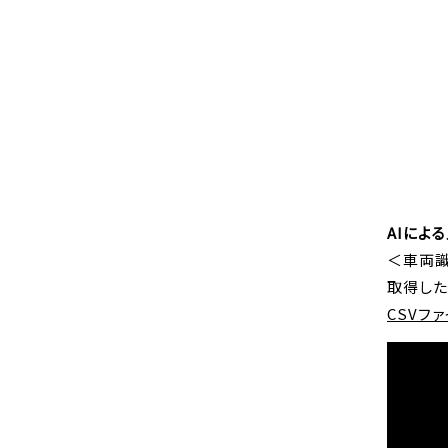
AIによ
＜車両
取得した
CSVフ