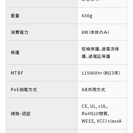
重量
430g
消費電力
8W（本体のみ）
短絡保護、過電流保
保護
護、過電圧保護
MTBF
115000hr（約13年）
PoE給電方式
AB共用方式
CE, UL, cUL,
規格・認証
RoHS10物質,
WEEE, VCCI classA