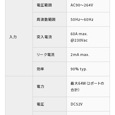
電圧範囲
AC90～264V
周波数範囲
50Hz～60Hz
60A max.
入力
突入電流
@230Vac
リーク電流
2mA max.
効率
90% typ.
最大64W（2ポートの
電力
合計）
電圧
DC52V