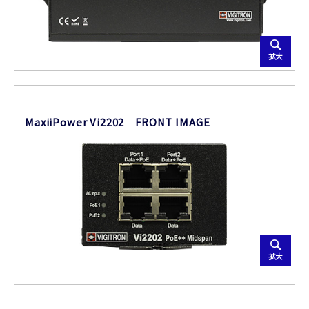
拡大
MaxiiPower Vi2202 FRONT IMAGE
拡大