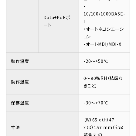
・
10/100/1000BASE-
Data+PoEポ
T
ート
・オートネゴシエーシ
ョン
・オートMDI/MDI-X
動作温度
-20～+50℃
0～90%RH（結露な
動作湿度
きこと）
保存温度
-30～+70℃
（W）65 x（H）47
寸法
x（D）157 mm（突起
部含まず）