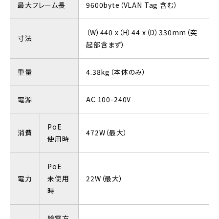
最大フレーム長
9600byte（VLAN Tag 含む）
（W）440 x（H）44 x（D）330mm（突
寸法
起部含まず）
重量
4.38kg（本体のみ）
電源
AC 100-240V
PoE
消費
472W（最大）
使用時
PoE
電力
未使用
22W（最大）
時
給電方