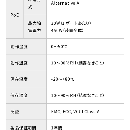
Alternative A
式
PoE
最大給
30W（1 ポートあたり）
電電力
450W（装置全体）
動作温度
0～50℃
動作湿度
10～90％RH（結露なきこと）
保存温度
-20～+80℃
保存湿度
10～90％RH（結露なきこと）
認証
EMC, FCC, VCCI Class A
製品保証期間
1年間