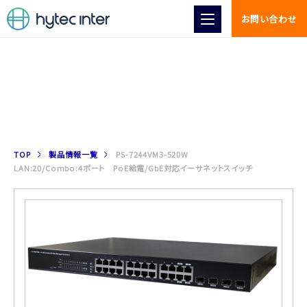
お問い合わせ
製品情報
TOP
製品情報一覧
PS-7244VM3-520W
LAN:20/Combo:4ポート PoE給電/GbE対応イーサネットスイッチ