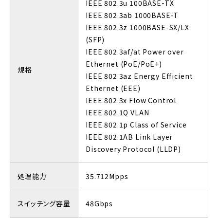
IEEE 802.3u 100BASE-TX
IEEE 802.3ab 1000BASE-T
IEEE 802.3z 1000BASE-SX/LX
(SFP)
IEEE 802.3af/at Power over
Ethernet (PoE/PoE+)
規格
IEEE 802.3az Energy Efficient
Ethernet (EEE)
IEEE 802.3x Flow Control
IEEE 802.1Q VLAN
IEEE 802.1p Class of Service
IEEE 802.1AB Link Layer
Discovery Protocol (LLDP)
処理能力
35.712Mpps
スイッチング容量
48Gbps