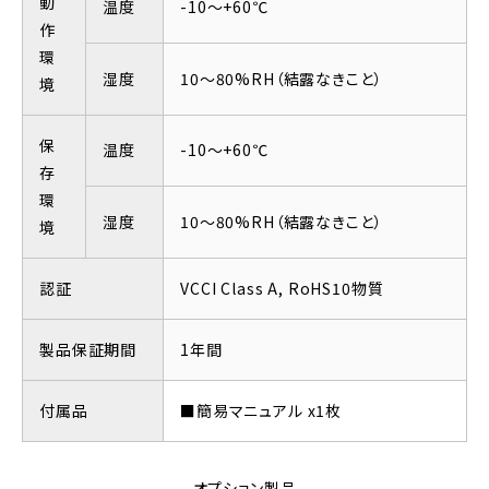
動
温度
-10～+60℃
作
環
湿度
10～80%RH（結露なきこと）
境
保
温度
-10～+60℃
存
環
湿度
10～80%RH（結露なきこと）
境
認証
VCCI Class A, RoHS10物質
製品保証期間
1年間
付属品
■簡易マニュアル x1枚
オプション製品