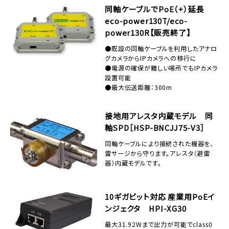
同軸ケーブルでPoE（+）延長
eco-power130T/eco-
power130R【販売終了】
●既設の同軸ケーブルを利用したアナロ
グカメラからIPカメラへの移行に
●電源の確保が難しい場所でもIPカメラ
設置可能
●最大伝送距離：300m
接地用アレスタ内蔵モデル 同
軸SPD［HSP-BNCJJ75-V3］
同軸ケーブルにより接続された機器を、
雷サージから守ります。アレスタ（避雷
器）内蔵モデルです。
10ギガビット対応 産業用PoEイ
ンジェクタ HPI-XG30
最大31.92Wまで出力が可能でclass0