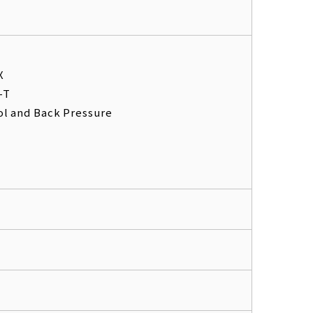
X
-T
ol and Back Pressure