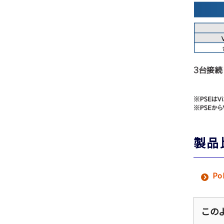
製品
P
この