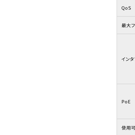
QoS
最大
インタ
PoE
使用