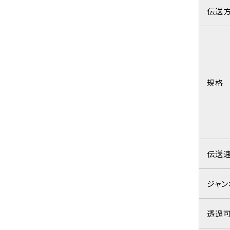
伝送
規格
伝送
ジャン
透過可