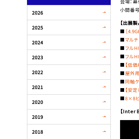
会場：幕
小間番号：
2026
【出展製
2025
■
［4.
■
マルチ
2024
■
フルH
■
フルH
2023
■
【低価
2022
■
屋外用無
■
同軸ケー
2021
■
【安定
■
8×8
2020
【Inte
2019
2018