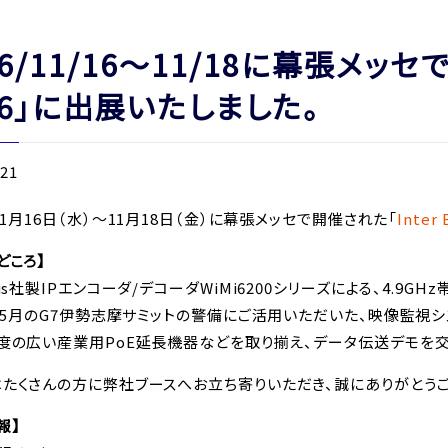
16/11/16～11/18に幕張メッセで
16」に出展いたしました。
.21
年11月16日（水）～11月18日（金）に幕張メッセで開催された「
Inter 
どころ】
bus社製IPエンコーダ/デコーダWiMi6200シリーズによる、4.9
6年5月のG7伊勢志摩サミットの警備にご活用いただいた、映像監視シ
度の広い産業用PoE延長機器などを取り揃え、データ伝送デモを交
たくさんの方に弊社ブースへお立ち寄りいただき、誠にありがとうご
報】